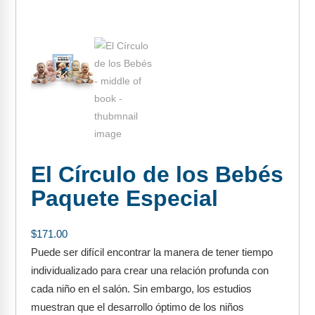
FAQs
Implementation Tools
CD Now Modules
Free Tools
Memberships
Top Products
Browse Store
El Círculo de los Bebés
Paquete Especial
Free Printables
Contact
$
171.00
Puede ser difícil encontrar la manera de tener tiempo
Free-For-All
individualizado para crear una relación profunda con
Blog
cada niño en el salón. Sin embargo, los estudios
muestran que el desarrollo óptimo de los niños