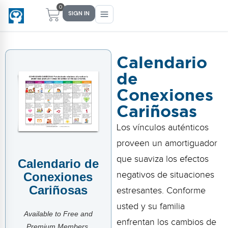
0
SIGN IN
Calendario
de
Main Menu
Main Menu
Main Menu
Main Menu
Conexiones
FIND YOUR FIT
FOR TEACHERS
WHAT WE OFFER
ABOUT US
Cariñosas
PreK–5 Schools
Free Tools
Events
Methodology & Research
Los vínculos auténticos
Head Start
eLearning
Training
What Is Conscious Discipline?
proveen un amortiguador
que suaviza los efectos
Calendario de
Early Childhood
CD Now Modules
Coaching
Research & Results
negativos de situaciones
Conexiones
School Districts
Implementation Tools
Academies
Meet Dr. Becky Bailey
Cariñosas
estresantes. Conforme
usted y su familia
Events
eLearning
Meet Our Instructors
Available to Free and
Not sure where you fit?
enfrentan los cambios de
Take the 2-min diagnostic quiz
Premium Members.