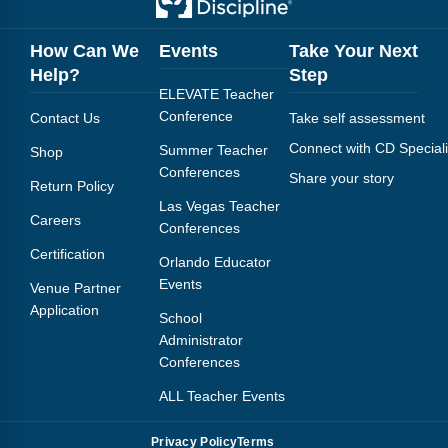
How Can We
Events
Take Your Next
Help?
Step
ELEVATE Teacher
Conference
Contact Us
Take self assessment
Connect with CD Speciali
Summer Teacher
Shop
Conferences
Share your story
Return Policy
Las Vegas Teacher
Careers
Conferences
Certification
Orlando Educator
Events
Venue Partner
Application
School
Administrator
Conferences
ALL Teacher Events
Privacy Policy
Terms