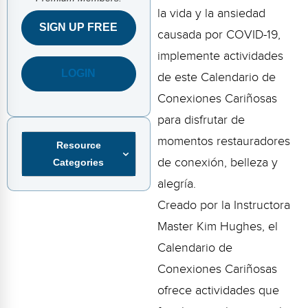
FAQs
Implementation Tools
la vida y la ansiedad
SIGN UP FREE
causada por COVID-19,
CD Now Modules
implemente actividades
Free Tools
LOGIN
de este Calendario de
Memberships
Conexiones Cariñosas
para disfrutar de
Top Products
momentos restauradores
Resource
Browse Store
de conexión, belleza y
Categories
alegría.
Free Printables
Creado por la Instructora
Contact
Master Kim Hughes, el
Calendario de
Free-For-All
Conexiones Cariñosas
Blog
ofrece actividades que