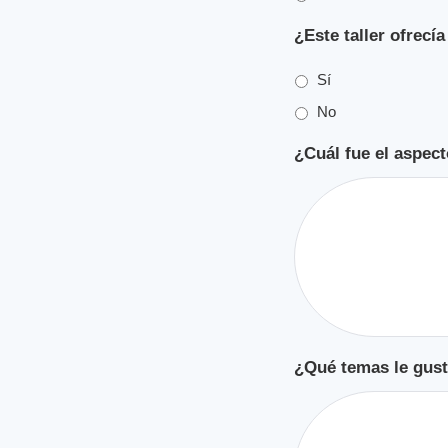
¿Este taller ofrecí
Sí
No
¿Cuál fue el aspect
¿Qué temas le gusta